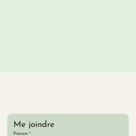
Me joindre
Prénom
*