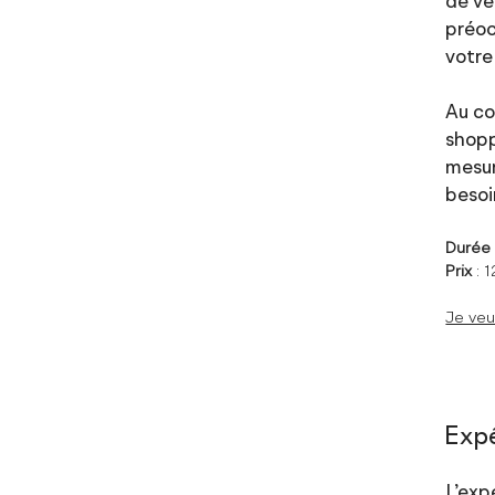
de vê
préoc
votre
Au co
shopp
mesur
besoi
Duré
Prix
: 
Je veu
Exp
L’exp