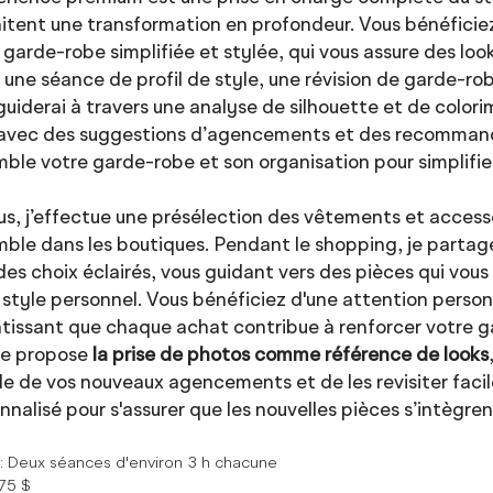
itent une transformation en profondeur. Vous bénéfic
 garde-robe simplifiée et stylée, qui vous assure des lo
t une séance de profil de style, une révision de garde
guiderai à travers une analyse de silhouette et de colori
avec des suggestions d’agencements et des recommand
ble votre garde-robe et son organisation pour simplifier
us, j’effectue une présélection des vêtements et acces
ble dans les boutiques. Pendant le shopping, je partage
des choix éclairés, vous guidant vers des pièces qui vou
 style personnel. Vous bénéficiez d'une attention perso
tissant que chaque achat contribue à renforcer votre ga
 je propose
la prise de photos comme référence de looks
lle de vos nouveaux agencements et de les revisiter facile
nnalisé pour s'assurer que les nouvelles pièces s’intègre
e
: Deux séances d'environ 3 h chacune
775
$