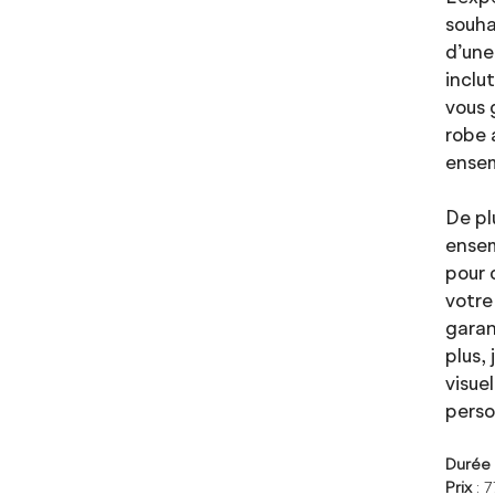
souha
d’une
inclu
vous 
robe 
ensem
De pl
ensem
pour 
votre
garan
plus,
visue
perso
Duré
Prix
: 