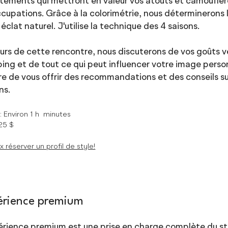
tements qui mettront en valeur vos atouts et camoufle
cupations. Grâce à la colorimétrie, nous déterminerons le
 éclat naturel. J'utilise la technique des 4 saisons.
urs de cette rencontre, nous discuterons de vos goûts 
ing et de tout ce qui peut influencer votre image person
e de vous offrir des recommandations et des conseils s
ns.
e
:
Environ 1 h minutes
125
$
x réserver un profil de style!
érience premium
érience premium est une prise en charge complète du styl