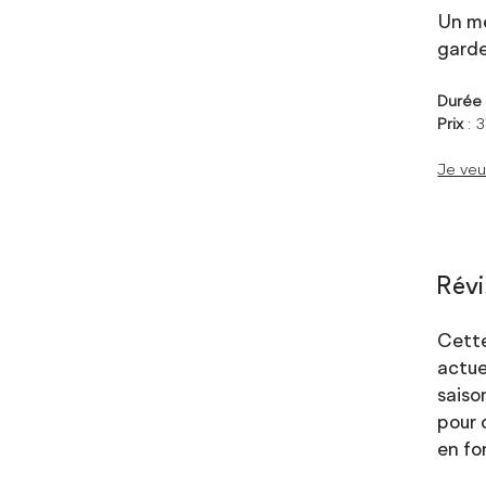
Un mé
garde
Duré
Prix
: 
Je ve
Révi
Cette
actue
saiso
pour 
en fo