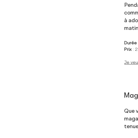
Penda
comme
à ado
matin
Duré
Prix
: 
Je veu
Mag
Que v
magas
tenue