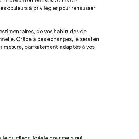
ront délicatement vos zones de
s couleurs à privilégier pour rehausser
vestimentaires, de vos habitudes de
nelle. Grâce à ces échanges, je serai en
ur mesure, parfaitement adaptés à vos
e du client, idéale pour ceux qui