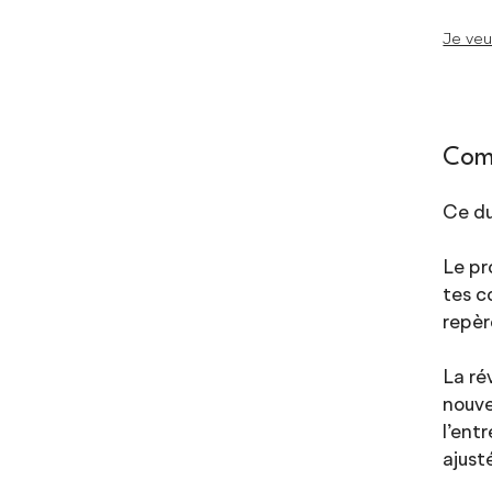
Je veu
Comb
Ce du
Le pr
tes c
repèr
La ré
nouve
l’ent
ajust